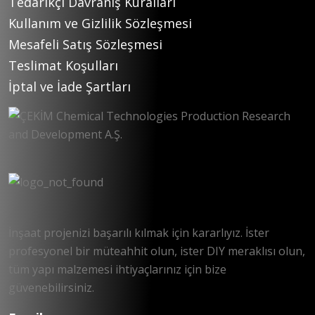
Tedarikçi Davranış Kuralları
Kullanım ve Gizlilik Sözleşmesi
Mesafeli Satış Sözleşmesi
Teslimat Koşulları
İptal ve İade Şartları
İnşaat projenizi başarılı kılmak için kararlıyız. İster
profesyonel bir müteahhit olun, ister DIY meraklısı olun,
tüm yapı malzemesi ihtiyaçlarınız için bize
güvenebilirsiniz.