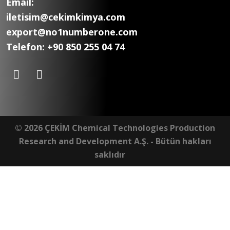
Email:
iletisim@cekimkimya.com
export@no1numberone.com
Telefon:
+90 850 255 04 74
© 2026 ÇEKİM Chemical Technologies Production
Research and Development A.Ş. - Bütün hakları
saklıdır
developed by
ÖTEK Today